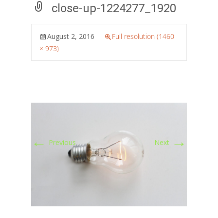
close-up-1224277_1920
August 2, 2016
Full resolution (1460
× 973)
←
→
Previous
Next