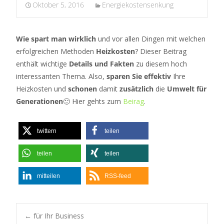
Oktober 5, 2016
Energiekostensenkung
Wie spart man wirklich
und vor allen Dingen mit welchen
erfolgreichen Methoden
Heizkosten
? Dieser Beitrag
enthält wichtige
Details und Fakten
zu diesem hoch
interessanten Thema. Also,
sparen Sie effektiv
Ihre
Heizkosten und
schonen
damit
zusätzlich
die
Umwelt für
Generationen
🙂 Hier gehts zum
Beirag
.
twittern
teilen
teilen
teilen
mitteilen
RSS-feed
←
für Ihr Business