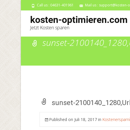
Call us : 04631-401961
Mail us : support@kosten-
kosten-optimieren.com
Jetzt Kosten sparen
sunset-2100140_1280
sunset-2100140_1280,Ur
Published on
Juli 18, 2017
in
Kostenersparnis